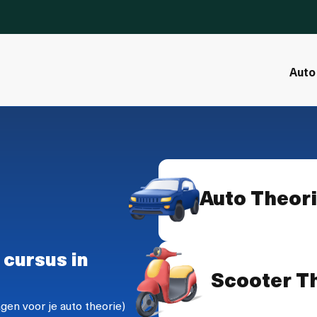
Auto
Auto Theor
 cursus in
Scooter T
gen voor je auto theorie)