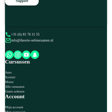
Support
Op de hoogte blijven van onze tips en de rijlesbranche? Volg ons op
onderstaande kanalen.
+31 (6) 81 76 11 55
info@theorie-oefenexamen.nl
Cursussen
Auto
Scooter
Motor
Alle cursussen
Gratis oefenen
Account
Mijn account
Mijn cursussen