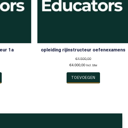
teur 1a
opleiding rijinstructeur oefenexamens
€
4.500,00
Oorspronkelijke
Huidige
€
4.000,00
Incl. btw
prijs
prijs
was:
is:
TOEVOEGEN
0.
€4.500,00.
€4.000,00.