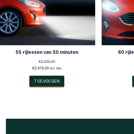
55 rijlessen van 50 minuten
60 rij
€
3.345,00
Oorspronkelijke
Huidige
€
2.915,00
Incl. btw
prijs
prijs
was:
is:
TOEVOEGEN
€3.345,00.
€2.915,00.