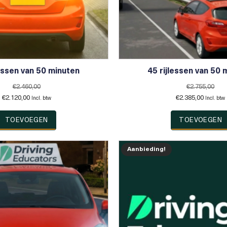
lessen van 50 minuten
45 rijlessen van 50 
€
2.460,00
€
2.755,00
Oorspronkelijke
Huidige
Oorspronkelijke
Huidige
€
2.120,00
€
2.385,00
Incl. btw
Incl. btw
prijs
prijs
prijs
prijs
was:
is:
was:
is:
TOEVOEGEN
TOEVOEGEN
€2.460,00.
€2.120,00.
€2.755,00.
€2.385,0
Aanbieding!