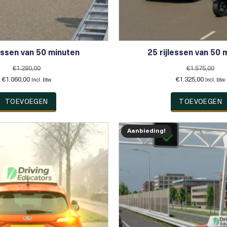
lessen van 50 minuten
25 rijlessen van 50 
€
1.280,00
€
1.575,00
Oorspronkelijke
Huidige
Oorspronkelijke
Huidige
€
1.060,00
€
1.325,00
Incl. btw
Incl. btw
prijs
prijs
prijs
prijs
was:
is:
was:
is:
TOEVOEGEN
TOEVOEGEN
€1.280,00.
€1.060,00.
€1.575,00.
€1.325,0
Aanbieding!