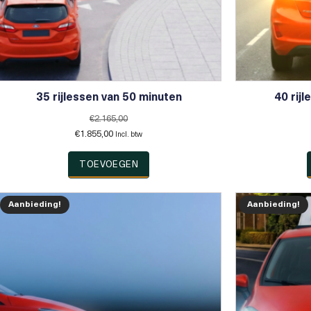
35 rijlessen van 50 minuten
40 rij
€
2.165,00
Oorspronkelijke
Huidige
€
1.855,00
Incl. btw
prijs
prijs
was:
is:
TOEVOEGEN
€2.165,00.
€1.855,00.
Aanbieding!
Aanbieding!