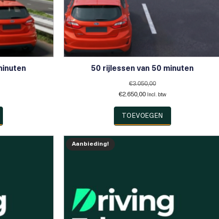
minuten
50 rijlessen van 50 minuten
€
3.050,00
Oorspronkelijke
Huidige
€
2.650,00
Incl. btw
prijs
prijs
was:
is:
TOEVOEGEN
0.
€3.050,00.
€2.650,00.
Aanbieding!