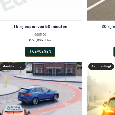
15 rijlessen van 50 minuten
20 rij
€
985,00
Oorspronkelijke
Huidige
€
795,00
Incl. btw
prijs
prijs
was:
is:
TOEVOEGEN
€985,00.
€795,00.
Aanbieding!
Aanbieding!