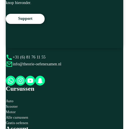
knop hieronder.
Support
Op de hoogte blijven van onze tips en de rijlesbranche? Volg ons op
onderstaande kanalen.
+31 (6) 81 76 11 55
info@theorie-oefenexamen.nl
Cursussen
Auto
Scooter
Motor
Alle cursussen
Gratis oefenen
Account